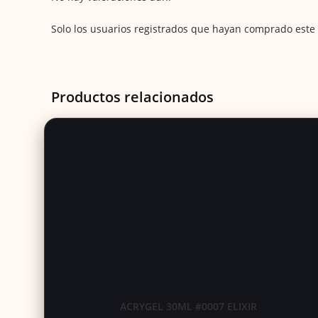
Solo los usuarios registrados que hayan comprado este
Productos relacionados
ACRYGEL 30ML #0007 ELIXIR