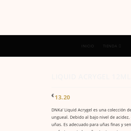
INICIO
TIENDA
LIQUID ACRYGEL 12ML
€
13.20
DNKa’ Liquid Acrygel es una colección de
ungueal. Debido al bajo nivel de acidez,
uñas. Es adecuado para uñas finas y sens