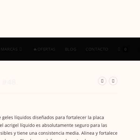
A
MARCAS
🔥OFERTAS
BLOG
CONTACTO
0
 #48
 geles líquidos diseñados para fortalecer la placa
l
 el acrigel líquido es absolutamente seguro para las
ibles y tiene una consistencia media. Alinea y fortalece