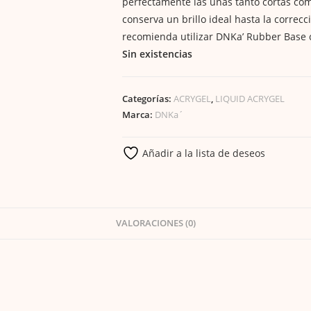
perfectamente las uñas tanto cortas com
conserva un brillo ideal hasta la correc
recomienda utilizar DNKa’ Rubber Base c
Sin existencias
Categorías:
ACRYGEL
,
LIQUID ACRYGEL
Marca:
DNKa´
Añadir a la lista de deseos
VALORACIONES (0)