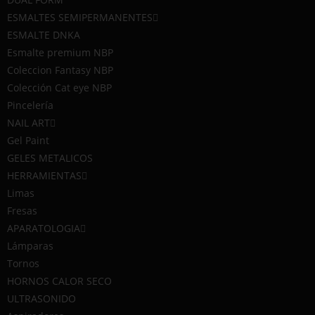
ESMALTES SEMIPERMANENTES
ESMALTE DNKA
Esmalte premium NBP
Coleccion Fantasy NBP
Colección Cat eye NBP
Pincelería
NAIL ART
Vista rápida
Vista
Gel Paint
GELES METALICOS
JELLY GEL 002 VANILLA
JELLY GEL D
HERRAMIENTAS
€
€
13.50
1
Limas
Fresas
APARATOLOGIA
Añadir al carrito
Añadir a
Lámparas
Tornos
HORNOS CALOR SECO
ULTRASONIDO