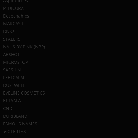
Aspiradores
PEDICURA
Desechables
Suscríbete a nuestra newsletter
MARCAS
y entérate de nuestras novedades y ofertas
DNKa´
STALEKS
NAILS BY PINK (NBP)
ABSHOT
MICROSTOP
SAESHIN
FEETCALM
Inf
DUSTWELL
EVELINE COSMETICS
Inic
ETTAALA
CND
Tie
DURIBLAND
Blo
FAMOUS NAMES
Con
🔥OFERTAS