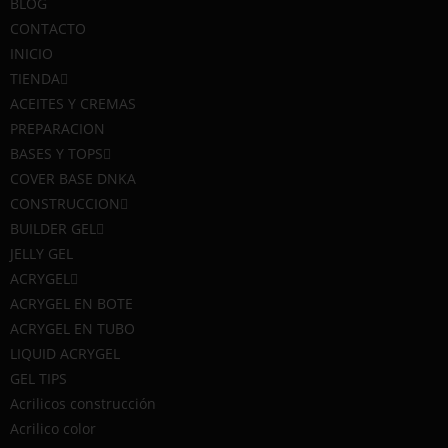
Map
BLOG
CONTACTO
INICIO
TIENDA
ACEITES Y CREMAS
PREPARACION
BASES Y TOPS
© 2023. Omaira Suárez. To
COVER BASE DNKA
CONSTRUCCION
BUILDER GEL
JELLY GEL
ACRYGEL
ACRYGEL EN BOTE
ACRYGEL EN TUBO
LIQUID ACRYGEL
GEL TIPS
Acrilicos construcción
Acrilico color