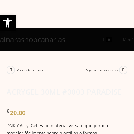
Abrir barra de herramientas
Ir
ainarashopcanarias
al
Menú
0
contenido
Producto anterior
Siguiente producto
ACRYGEL 30ML #0003 PARADISE
€
20.00
DNKa’ Acryl Gel es un material versátil que permite
modelar fácilmente sobre plantillas o formas,