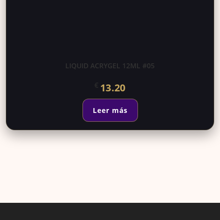
LIQUID ACRYGEL 12ML #05
€
13.20
Leer más