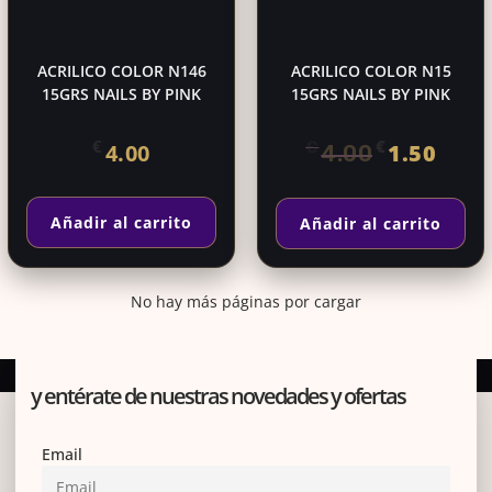
ACRILICO COLOR N146
ACRILICO COLOR N15
15GRS NAILS BY PINK
15GRS NAILS BY PINK
El
El
€
€
€
4.00
1.50
4.00
precio
precio
original
actual
Añadir al carrito
Añadir al carrito
era:
es:
€4.00.
€1.50.
No hay más páginas por cargar
Suscríbete a nuestra newsletter
y entérate de nuestras novedades y ofertas
Email