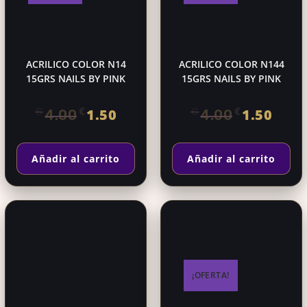
ACRILICO COLOR N14
ACRILICO COLOR N144
15GRS NAILS BY PINK
15GRS NAILS BY PINK
El
El
El
El
€
€
€
€
1.50
1.50
4.00
4.00
precio
precio
precio
precio
original
actual
original
actual
Añadir al carrito
Añadir al carrito
era:
es:
era:
es:
€4.00.
€1.50.
€4.00.
€1.50.
¡OFERTA!