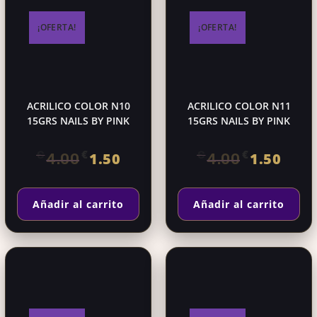
¡OFERTA!
¡OFERTA!
ACRILICO COLOR N10
ACRILICO COLOR N11
15GRS NAILS BY PINK
15GRS NAILS BY PINK
El
El
El
El
€
€
€
€
1.50
1.50
4.00
4.00
precio
precio
precio
precio
original
actual
original
actual
Añadir al carrito
Añadir al carrito
era:
es:
era:
es:
€4.00.
€1.50.
€4.00.
€1.50.