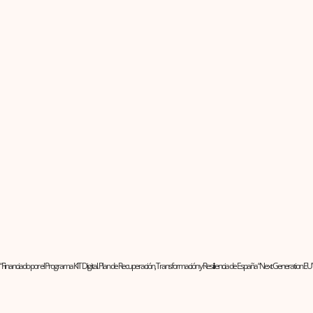
“Financiado por el Programa KIT Digital. Plan de Recuperación, Transformación y Resiliencia de España “Next Generation EU”