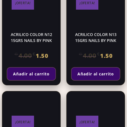
¡OFERTA!
¡OFERTA!
ACRILICO COLOR N12
ACRILICO COLOR N13
15GRS NAILS BY PINK
15GRS NAILS BY PINK
El
El
El
El
€
€
€
€
1.50
1.50
4.00
4.00
precio
precio
precio
precio
original
actual
original
actual
Añadir al carrito
Añadir al carrito
era:
es:
era:
es:
€4.00.
€1.50.
€4.00.
€1.50.
¡OFERTA!
¡OFERTA!