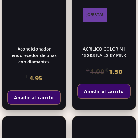
¡OFERTA!
Acondicionador
ACRILICO COLOR N1
endurecedor de uñas
15GRS NAILS BY PINK
con diamantes
El
El
€
€
1.50
4.00
€
4.95
precio
precio
original
actual
Añadir al carrito
era:
es:
Añadir al carrito
€4.00.
€1.50.