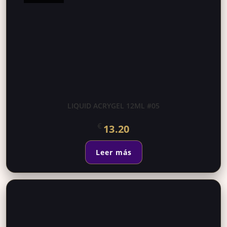
LIQUID ACRYGEL 12ML #05
€
13.20
Leer más