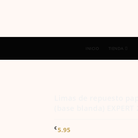
INICIO
TIENDA
Limas de repuesto pa
(base blanda) EXPERT 2
€
5.95