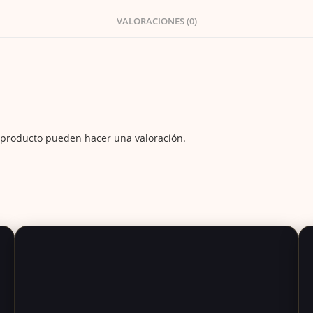
grano
VALORACIONES (0)
180
(25
pzas.)
cantidad
 producto pueden hacer una valoración.