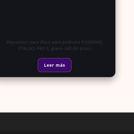
Repuestos para disco para pedicura PODODISC
STALEKS PRO S, grano 240 (50 pzas.)
Leer más