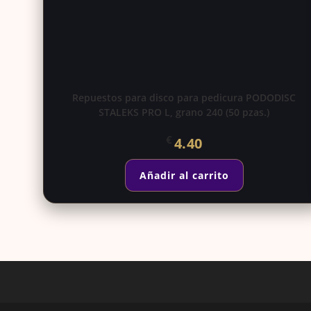
Repuestos para disco para pedicura PODODISC
STALEKS PRO L, grano 240 (50 pzas.)
€
4.40
Añadir al carrito