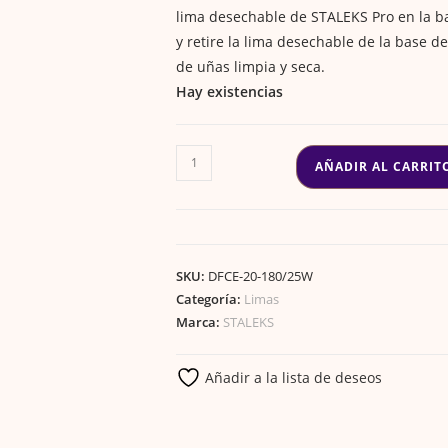
lima desechable de STALEKS Pro en la bas
y retire la lima desechable de la base d
de uñas limpia y seca.
Hay existencias
Limas
AÑADIR AL CARRIT
de
repuesto
papmAm
para
SKU:
DFCE-20-180/25W
las
Categoría:
Limas
limas
Marca:
STALEKS
rectas
(base
Añadir a la lista de deseos
blanda)
EXPERT
20,