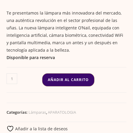
€399.00.
€199.00.
Te presentamos la lámpara más innovadora del mercado,
una auténtica revolución en el sector profesional de las
uñas. La nueva lámpara inteligente O’Nail, equipada con
inteligencia artificial, cámara biométrica, conectividad WiFi
y pantalla multimedia, marca un antes y un después en
tecnología aplicada a la belleza.
Disponible para reserva
LAMPARA
AÑADIR AL CARRITO
INTELIGENTE
O
´NAIL
cantidad
Categorías:
Lámparas
,
APARATOLOGIA
Añadir a la lista de deseos