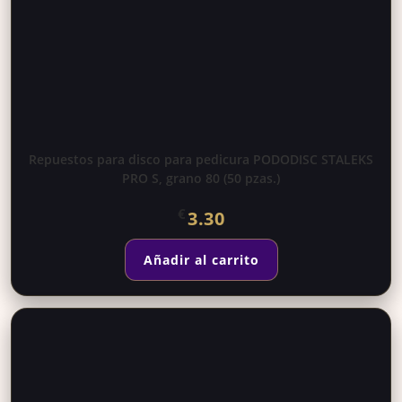
Repuestos para disco para pedicura PODODISC STALEKS
PRO S, grano 80 (50 pzas.)
€
3.30
Añadir al carrito