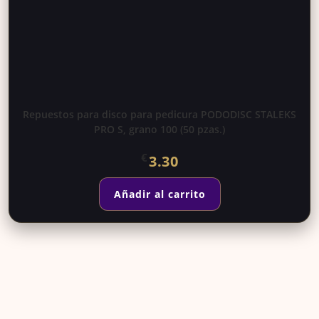
Repuestos para disco para pedicura PODODISC STALEKS
PRO S, grano 100 (50 pzas.)
€
3.30
Añadir al carrito