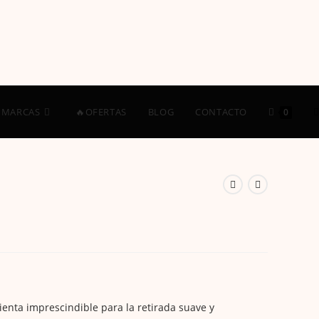
A
MARCAS
🔥OFERTAS
BLOG
CONTACTO
0
l
enta imprescindible para la retirada suave y