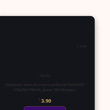
Vista
rápida
Repuestos para disco para pedicura PODODISC
STALEKS PRO M, grano 100 (50 pzas.)
€
3.90