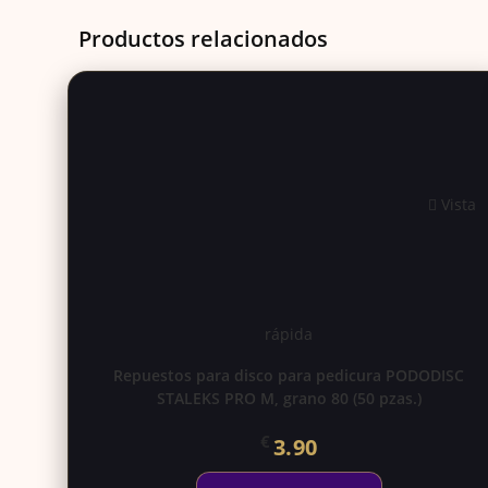
Productos relacionados
Vista
rápida
Repuestos para disco para pedicura PODODISC
STALEKS PRO M, grano 80 (50 pzas.)
€
3.90