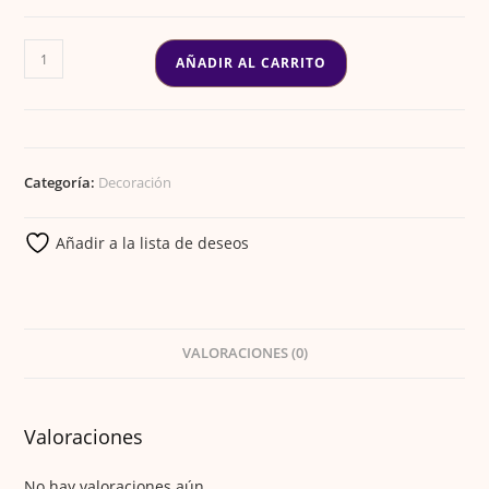
original
actual
era:
es:
€8.00.
€4.00.
FOIL
AÑADIR AL CARRITO
COLORES
cantidad
Categoría:
Decoración
Añadir a la lista de deseos
VALORACIONES (0)
Valoraciones
No hay valoraciones aún.