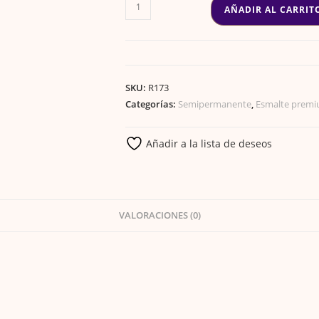
ESMALTE
AÑADIR AL CARRIT
GEL
PREMIUM
72
cantidad
SKU:
R173
Categorías:
Semipermanente
,
Esmalte prem
Añadir a la lista de deseos
VALORACIONES (0)