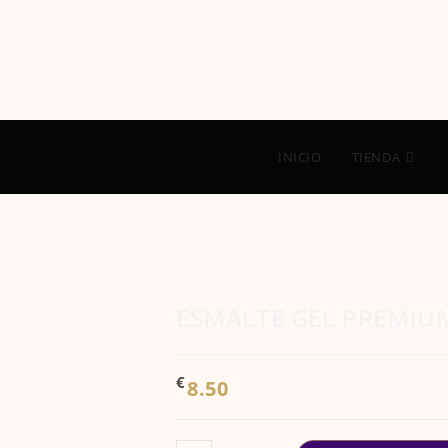
INICIO
TIENDA
ESMALTE GEL PREMIU
€
8.50