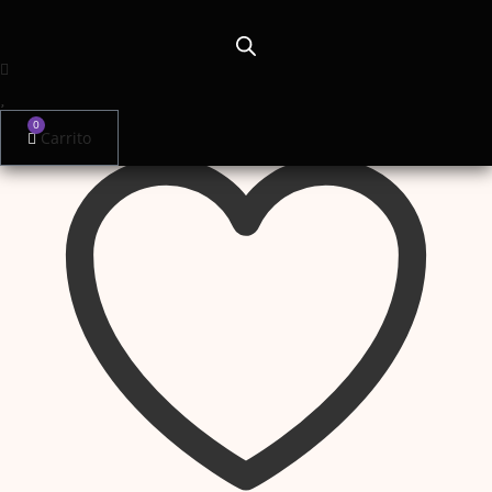
cantidad
SKU:
R132
Categorías:
Semipermanente
,
Esmalte premium NBP
0
Carrito