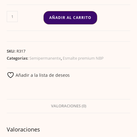
ESMALTE
AÑADIR AL CARRITO
GEL
PREMIUM
216
cantidad
SKU:
R317
Categorías:
Semipermanente
,
Esmalte premium NBP
Añadir a la lista de deseos
VALORACIONES (0)
Valoraciones