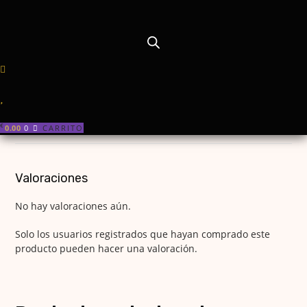
SKU:
R301
Categorías:
Semipermanente
,
Esmalte premium NBP
Añadir a la lista de deseos
€
0.00
0
CARRITO
VALORACIONES (0)
Valoraciones
No hay valoraciones aún.
Solo los usuarios registrados que hayan comprado este
producto pueden hacer una valoración.