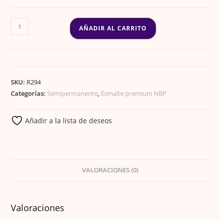
ESMALTE
AÑADIR AL CARRITO
GEL
PREMIUM
193
cantidad
SKU:
R294
Categorías:
Semipermanente
,
Esmalte premium NBP
Añadir a la lista de deseos
VALORACIONES (0)
Valoraciones