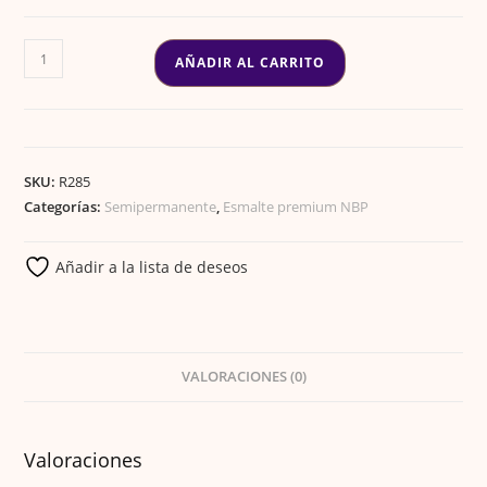
ESMALTE
AÑADIR AL CARRITO
GEL
PREMIUM
184
cantidad
SKU:
R285
Categorías:
Semipermanente
,
Esmalte premium NBP
Añadir a la lista de deseos
VALORACIONES (0)
Valoraciones