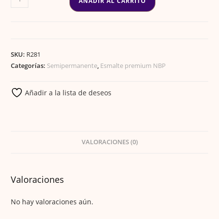
AÑADIR AL CARRITO
GEL
PREMIUM
180
cantidad
SKU:
R281
Categorías:
Semipermanente
,
Esmalte premium NBP
Añadir a la lista de deseos
VALORACIONES (0)
Valoraciones
No hay valoraciones aún.