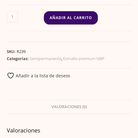
ESMALTE
AÑADIR AL CARRITO
GEL
PREMIUM
138
cantidad
SKU:
R239
Categorías:
Semipermanente
,
Esmalte premium NBP
Añadir a la lista de deseos
VALORACIONES (0)
Valoraciones