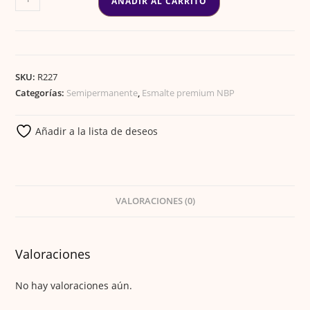
AÑADIR AL CARRITO
GEL
PREMIUM
126
cantidad
SKU:
R227
Categorías:
Semipermanente
,
Esmalte premium NBP
Añadir a la lista de deseos
VALORACIONES (0)
Valoraciones
No hay valoraciones aún.