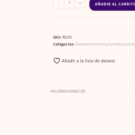
ESMALTE
-
+
AÑADIR AL CARRIT
GEL
PREMIUM
109
cantidad
SKU:
R210
Categorías:
Semipermanente
,
Esmalte prem
Añadir a la lista de deseos
VALORACIONES (0)