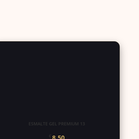
ESMALTE GEL PREMIUM 13
€
8.50