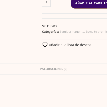
ESMALTE
AÑADIR AL CARRIT
GEL
PREMIUM
102
cantidad
SKU:
R203
Categorías:
Semipermanente
,
Esmalte prem
Añadir a la lista de deseos
VALORACIONES (0)