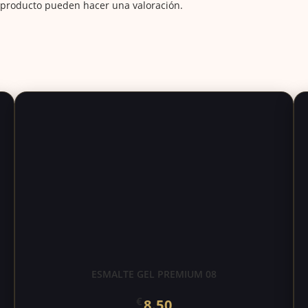
 producto pueden hacer una valoración.
ESMALTE GEL PREMIUM 08
€
8.50