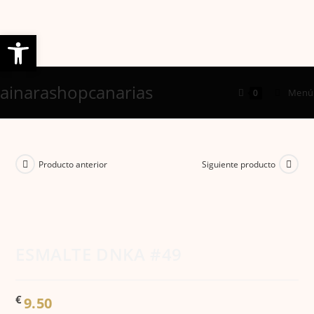
Abrir barra de herramientas
Ir
ainarashopcanarias
al
Menú
0
contenido
Producto anterior
Siguiente producto
ESMALTE DNKA #49
€
9.50