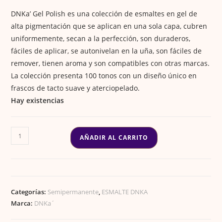
DNKa’ Gel Polish es una colección de esmaltes en gel de
alta pigmentación que se aplican en una sola capa, cubren
uniformemente, secan a la perfección, son duraderos,
fáciles de aplicar, se autonivelan en la uña, son fáciles de
remover, tienen aroma y son compatibles con otras marcas.
La colección presenta 100 tonos con un diseño único en
frascos de tacto suave y aterciopelado.
Hay existencias
ESMALTE
AÑADIR AL CARRITO
DNKA
#16
12ML
cantidad
Categorías:
Semipermanente
,
ESMALTE DNKA
Marca:
DNKa´