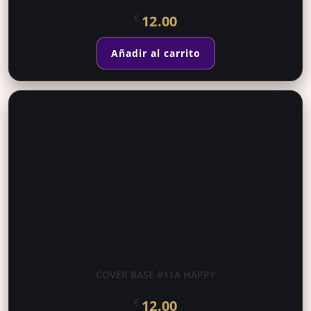
€
12.00
Añadir al carrito
COVER BASE #11A HAPPY
€
12.00