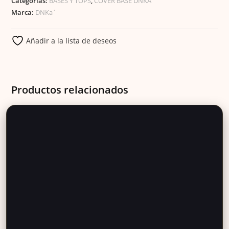
Categorías:
BASES Y TOPS
,
COVER BASE DNKA
Marca:
DNKa´
Añadir a la lista de deseos
Productos relacionados