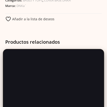
Categorías:
BASES Y TOPS
,
COVER BASE DNKA
Marca:
DNKa´
Añadir a la lista de deseos
Productos relacionados