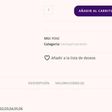
hasta
€50.00
COLECCION
AÑADIR AL CARRIT
GEL
PREMIUM
OTOÑO
cantidad
SKU:
R342
Categoría:
Semipermanente
Añadir a la lista de deseos
DESCRIPCIÓN
VALORACIONES (0)
02,03,04,05,06