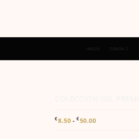
INICIO
TIENDA
COLECCION GEL PRE
Rango
€
€
8.50
-
50.00
de
precios:
desde
€8.50