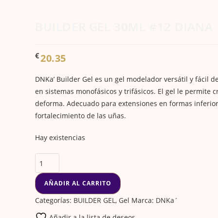
BUILDER GEL 30ML #12 DIANA
€
20.35
DNKa’ Builder Gel es un gel modelador versátil y fácil 
en sistemas monofásicos y trifásicos. El gel le permite 
deforma. Adecuado para extensiones en formas inferiore
fortalecimiento de las uñas.
Hay existencias
AÑADIR AL CARRITO
Categorías:
BUILDER GEL
,
Gel
Marca:
DNKa´
Añadir a la lista de deseos