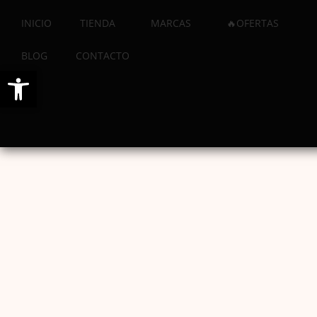
INICIO
TIENDA
MARCAS
🔥OFERTAS
BLOG
CONTACTO
Abrir barra de herramientas
Producto anterior