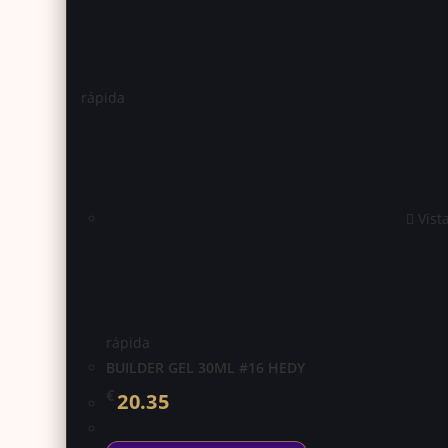
rápida
Vist
rápida
BUILDER GEL 30ML #16 HEDY
€
20.35