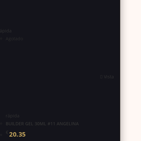
rápida
Agotado
Vista
rápida
BUILDER GEL 30ML #11 ANGELINA
€
20.35