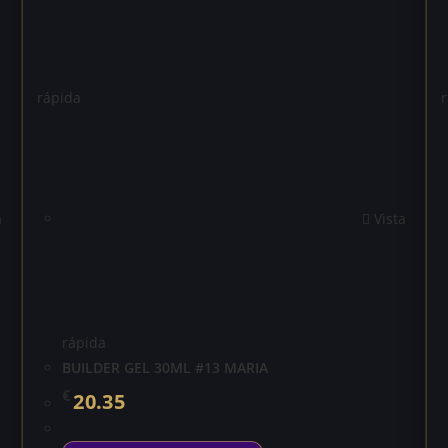
rápida
a
Vista
rápida
BUILDER GEL 30ML #13 MARIA
€
20.35