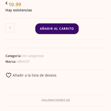
€
10.99
Hay existencias
BOLSA
AÑADIR AL CARRITO
ESTERILIZACIÓN
100X200
KRAFT
BLANCO
Categoría:
Sin categorizar
cantidad
Marca:
ABSHOT
Añadir a la lista de deseos
VALORACIONES (0)